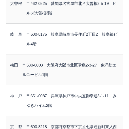
大曾根
〒462-0825 愛知県名古屋市北区大曾根3-5-19 ヒ
ルズ大曽根3階
岐 阜
〒500-8175 岐阜県岐阜市長住町2丁目2 岐阜都ビ
ル4階
梅田
〒530-0003 大阪府大阪市北区堂島2-3-27 東洋紡エ
ルユービル1階
神 戸
〒651-0087 兵庫県神戸市中央区御幸通3-1-11 み
ゆきハイム2階
京 都
〒600-8218 京都府京都市下京区七条通新町東入西